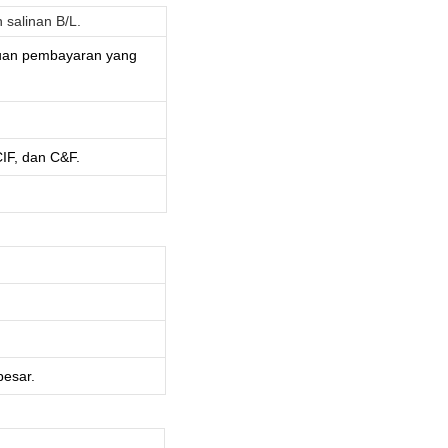
salinan B/L.
tuan pembayaran yang
IF, dan C&F.
besar.