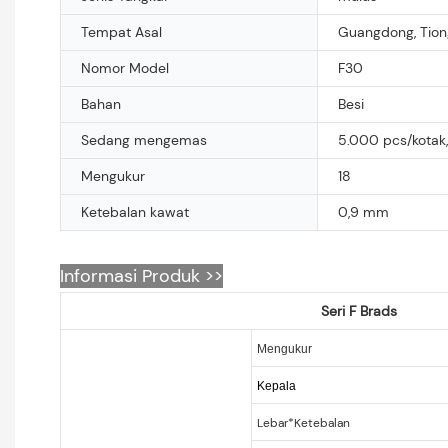
Tempat Asal
Guangdong, Tion
Nomor Model
F30
Bahan
Besi
Sedang mengemas
5.000 pcs/kotak,
Mengukur
18
Ketebalan kawat
0,9 mm
Informasi Produk >>
Seri F Brads
Mengukur
Kepala
Lebar*Ketebalan