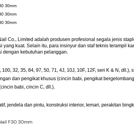
il Co., Limited adalah produsen profesional segala jenis stap
ng kuat. Selain itu, para insinyur dan staf teknis terampil ka
 dengan kebutuhan pelanggan.
00, 32, 35, 84, 97, 50, 71, 4J, 10J, 10F, 12F, seri K & N, dll.), s
gan dan pengikat khusus (cincin babi, pengikat bergelombang, 
ncin babi, cincin C, dll.).
tif, jendela dan pintu, konstruksi interior, lemari, perakitan bing