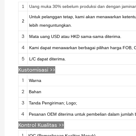
1
Uang muka 30% sebelum produksi dan dengan jaminan 
Untuk pelanggan tetap, kami akan menawarkan keten
2
lebih menguntungkan.
3
Mata uang USD atau HKD sama-sama diterima.
4
Kami dapat menawarkan berbagai pilihan harga FOB, C
5
L/C dapat diterima.
Kustomisasi
>>
1
Warna
2
Bahan
3
Tanda Pengiriman; Logo;
4
Pesanan OEM diterima untuk pembelian dalam jumlah 
Kontrol Kualitas >>
1
IQC (Pemeriksaan Kualitas Masuk)