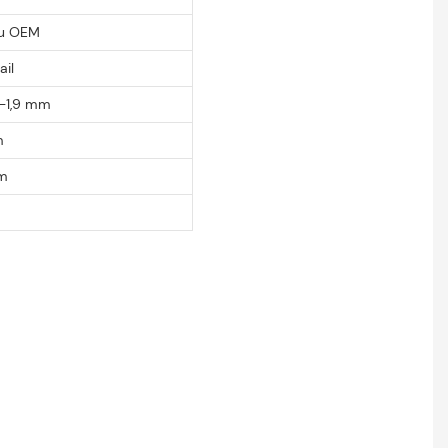
au OEM
ail
-1,9 mm
m
mm