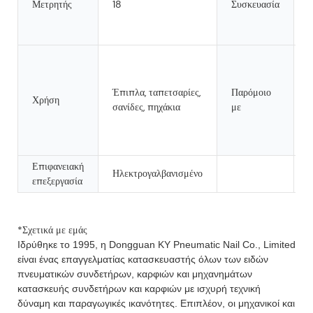
Μετρητής
18
Συσκευασία
κ
κ
χ
Έπιπλα, ταπετσαρίες,
Παρόμοιο
Χρήση
B
σανίδες, πηχάκια
με
P
Επιφανειακή
Ηλεκτρογαλβανισμένο
επεξεργασία
Αεροβόλο πιστόλι 18 ga sliver καρφί επίπλων F brad 35mm
*Σχετικά με εμάς
Ιδρύθηκε το 1995, η Dongguan KY Pneumatic Nail Co., Limited
είναι ένας επαγγελματίας κατασκευαστής όλων των ειδών
πνευματικών συνδετήρων, καρφιών και μηχανημάτων
κατασκευής συνδετήρων και καρφιών με ισχυρή τεχνική
δύναμη και παραγωγικές ικανότητες. Επιπλέον, οι μηχανικοί και