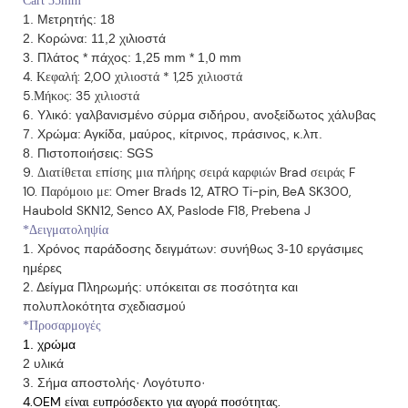
Cart 35mm
1. Μετρητής: 18
2. Κορώνα: 11,2 χιλιοστά
3. Πλάτος * πάχος: 1,25 mm * 1,0 mm
4. Κεφαλή: 2,00 χιλιοστά * 1,25 χιλιοστά
5.Μήκος: 35 χιλιοστά
6. Υλικό: γαλβανισμένο σύρμα σιδήρου, ανοξείδωτος χάλυβας
7. Χρώμα: Αγκίδα, μαύρος, κίτρινος, πράσινος, κ.λπ.
8. Πιστοποιήσεις: SGS
9. Διατίθεται επίσης μια πλήρης σειρά καρφιών Brad σειράς F
10. Παρόμοιο με: Omer Brads 12, ATRO Ti-pin, BeA SK300,
Haubold SKN12, Senco AX, Paslode F18, Prebena J
*Δειγματοληψία
1. Χρόνος παράδοσης δειγμάτων: συνήθως 3-10 εργάσιμες
ημέρες
2. Δείγμα Πληρωμής: υπόκειται σε ποσότητα και
πολυπλοκότητα σχεδιασμού
*Προσαρμογές
1. χρώμα
2 υλικά
3. Σήμα αποστολής· Λογότυπο·
4.OEM είναι ευπρόσδεκτο για αγορά ποσότητας.