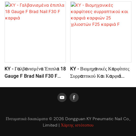
KY - Γαλβανισμένα Έπιπλα 18
KY - Βιομηχανικές Καρφίτσες
Gauge F Brad Nail F30 F
Συρραπτικού Και Καρφιά
Καρφιά
Καρφιών 25 Χιλιοστών F25
Καρφιά F
Πνευματικά δικαιώματα © 2026 Dongguan KY Pneumatic Nail Co.,
Limited |
Χάρτης ιστότοπου