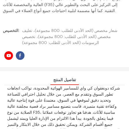
العالية والمخصصة للأثاث (F35) إلى التركيز على البحث والتطوير عالي
التقنية. كما أنها مصممة لتلبية احتياجات جميع أنواع العملاء في السوق.
شعار مخصص (الحد الأدنى للطلب: 800 مجموعة)، تغليف
التخصيص:
مخصص (الحد الأدنى للطلب: 800 مجموعة)، تخصيص
الرسومات (الحد الأدنى للطلب: 800 مجموعة)
تفاصيل المنتج
شركة دونغقوان كي واي للمسامير الهوائية المحدودة، تواكب اتجاهات
تطور السوق وتتقدم مع العصر، من خلال تحليل احترافي للصناعة
وتحديد دقيق لموقعها في السوق، معتمدةً على قوة إنتاجية عالية
وكفاءة تقنية متميزة، قامت بتصنيع مسامير براد فضية مجلفنة عالية
الصلابة من نوع F35، مناسبة للأثاث. هدفنا هو تجاوز توقعات عملائنا
فيما يتعلق بالجودة. يبدأ هذا الالتزام من الإدارة العليا ويمتد ليشمل
جميع أقسام الشركة. ويمكن تحقيق ذلك من خلال الابتكار والتميز