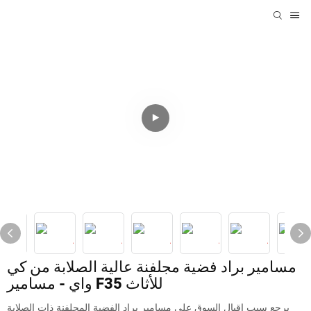
مسامير براد فضية مجلفنة عالية الصلابة من كي
واي - مسامير F35 للأثاث
يرجع سبب إقبال السوق على مسامير براد الفضية المجلفنة ذات الصلابة