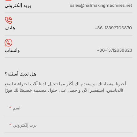
بريد إلكتروني
sales@nailmakingmachines.net
هاتف
+86-13392706870
واتساب
+86-13712638623
هل لديك أسئلة؟
أخبرنا بمتطلباتك، وسنقدم لك أكثر مما تتخيل. لدينا آلات احترافية لصنع
الدبابيس، استفسر الآن واحصل على حلول مصممة خصيصًا لك فورًا!
اسم
بريد إلكتروني