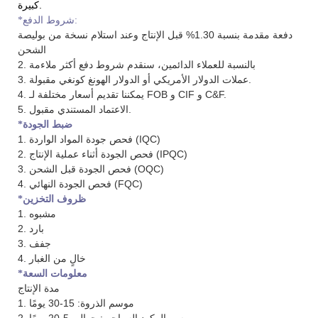
كبيرة.
*شروط الدفع:
دفعة مقدمة بنسبة 1.30% قبل الإنتاج وعند استلام نسخة من بوليصة
الشحن
2. بالنسبة للعملاء الدائمين، سنقدم شروط دفع أكثر ملاءمة
3. عملات الدولار الأمريكي أو الدولار الهونغ كونغي مقبولة.
4. يمكننا تقديم أسعار مختلفة لـ FOB و CIF و C&F.
5. الاعتماد المستندي مقبول.
*ضبط الجودة
1. فحص جودة المواد الواردة (IQC)
2. فحص الجودة أثناء عملية الإنتاج (IPQC)
3. فحص الجودة قبل الشحن (OQC)
4. فحص الجودة النهائي (FQC)
*ظروف التخزين
1. مشبوه
2. بارد
3. جفف
4. خالٍ من الغبار
*معلومات السعة
مدة الإنتاج
1. موسم الذروة: 15-30 يومًا
2. موسم الركود السياحي: حوالي 5-20 يومًا