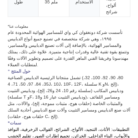
الاستخدام
35 ملم
طول
ألواح،
شرائح
*معلومات عنا
تأسست شركة دونغقوان كي واي للمسامير الهوائية المحدودة عام
١٩٩٥، وهي شركة متخصصة في تصنيع جميع أنواع الدبابيس
والمسامير الهوائية، بالإضافة إلى آلات تصنيع الدبابيس والمسامير،
وتتمتع بقوة تقنية عالية وقدرات إنتاجية متميزة. علاوة على ذلك، يمتلك
مهندسونا وفريقنا الفني الماهر القدرة على تصميم وتطوير الآلات وفقًا
لمتطلبات العملاء.
حول المنتج
*
تشمل منتجاتنا الرئيسية الدبابيس الصناعية (80، 90، 92، 100، 32،
35، 84، 97، 50، 71، 4J، 10J، 10F، 12F، سلسلة K وN، إلخ)،
ودبابيس المكاتب (سلسلة رقم 10، 24 و26، إلخ)، ودبابيس التثبيت
(سلسلة T وF، ودبابيس التثبيت عيار 16 و18)، ومسامير اللفائف
والمثبتات الخاصة (حلقات هوج، مثبتات مموجة، إلخ)، والآلات، مثل
آلات صنع الدبابيس ومسامير التثبيت وآلات صنع الدبابيس أحادية السلك
(حلقات هوج، حلقات C، إلخ).
*سمات
التطبيقات: الأثاث، التنجيد، الألواح، الشرائح، القوالب الزخرفية، النوافذ
والأبواب، البناء الداخلي، الخزائن، تجميع إطارات الصور، تقليم الخشب