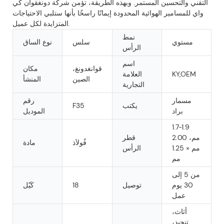
التقني والتحسين المستمر. وبهذه الطريقة، تؤمن شركة دونغقوان كي
واي للمسامير الهوائية المحدودة إيمانًا راسخًا بأنها ستلبي الاحتياجات
المتزايدة لكل عميل.
نمط
مستوي
سلس
نوع الساق
الرأس
اسم
قوانغدونغ،
مكان
KY,OEM
العلامة
الصين
المنشأ
التجارية
مسمار
رقم
يكتب
F35
براد
الموديل
1.7-1.9
مم، 2.00
قطر
فُولاَذ
مادة
مم × 1.25
الرأس
مم
من 5 إلى
30 يوم
توصيل
18
كَيّل
عمل
أثاث،
تنجيد،