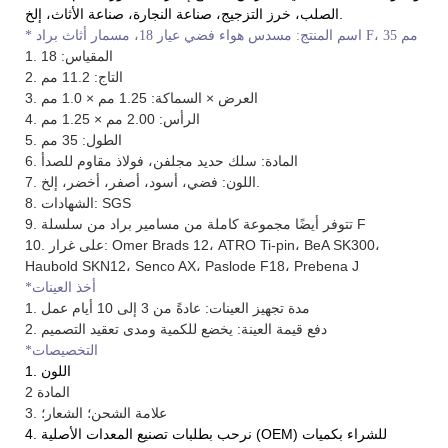
الصلب، خرز التزجيج، صناعة النجارة، صناعة الأثاث، إلخ.
اسم المنتج: مسدس هواء فضي عيار 18، مسمار أثاث براد F، 35 مم
*
1. المقياس: 18
2. التاج: 11.2 مم
3. العرض × السماكة: 1.25 مم × 1.0 مم
4. الرأس: 2.00 مم × 1.25 مم
5. الطول: 35 مم
6. المادة: سلك حديد مجلفن، فولاذ مقاوم للصدأ
7. اللون: فضي، أسود، أصفر، أخضر، إلخ.
8. الشهادات: SGS
9. تتوفر أيضًا مجموعة كاملة من مسامير براد من سلسلة F
10. على غرار: Omer Brads 12، ATRO Ti-pin، BeA SK300،
Haubold SKN12، Senco AX، Paslode F18، Prebena J
*أخذ العينات
1. مدة تجهيز العينات: عادةً من 3 إلى 10 أيام عمل
2. دفع قيمة العينة: يخضع للكمية ومدى تعقيد التصميم
*التخصيصات
1. اللون
المادة 2
3. علامة الشحن؛ الشعار؛
4. نرحب بطلبات تصنيع المعدات الأصلية (OEM) للشراء بكميات