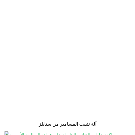
آلة تثبيت المسامير من ستابلز