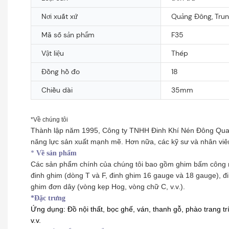
Nơi xuất xứ
Quảng Đông, Tru
Mã số sản phẩm
F35
Vật liệu
Thép
Đồng hồ đo
18
Chiều dài
35mm
*Về chúng tôi
Thành lập năm 1995, Công ty TNHH Đinh Khí Nén Đông Quan KY
năng lực sản xuất mạnh mẽ. Hơn nữa, các kỹ sư và nhân viên
*
Về sản phẩm
Các sản phẩm chính của chúng tôi bao gồm ghim bấm công nghi
đinh ghim (dòng T và F, đinh ghim 16 gauge và 18 gauge), đi
ghim đơn dây (vòng kẹp Hog, vòng chữ C, v.v.).
*Đặc trưng
Ứng dụng: Đồ nội thất, bọc ghế, ván, thanh gỗ, phào trang trí
v.v.