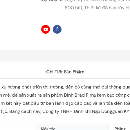
800 bộ), Thiết kế đồ họa tùy ch
Chi Tiết Sản Phẩm
u hướng phát triển thị trường, tiến bộ cùng thời đại thông qua
nh mẽ, đã sản xuất ra sản phẩm Đinh Brad F mạ kẽm bạc cứng c
am kết này bắt đầu từ ban lãnh đạo cấp cao và lan tỏa đến to
liên tục. Bằng cách này, Công ty TNHH Đinh Khí Nạp Dongguan K
Kiểu tóc
Phẳng