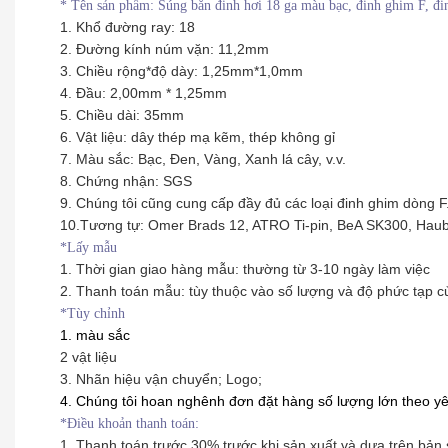
*
Tên sản phẩm: Súng bắn đinh hơi 18 ga màu bạc, đinh ghim F, đi
1. Khổ đường ray: 18
2. Đường kính núm vặn: 11,2mm
3. Chiều rộng*độ dày: 1,25mm*1,0mm
4. Đầu: 2,00mm * 1,25mm
5. Chiều dài: 35mm
6. Vật liệu: dây thép mạ kẽm, thép không gỉ
7. Màu sắc: Bạc, Đen, Vàng, Xanh lá cây, v.v.
8. Chứng nhận: SGS
9. Chúng tôi cũng cung cấp đầy đủ các loại đinh ghim dòng F
10.Tương tự: Omer Brads 12, ATRO Ti-pin, BeA SK300, Hau
*Lấy mẫu
1. Thời gian giao hàng mẫu: thường từ 3-10 ngày làm việc
2. Thanh toán mẫu: tùy thuộc vào số lượng và độ phức tạp củ
*Tùy chỉnh
1. màu sắc
2 vật liệu
3. Nhãn hiệu vận chuyển; Logo;
4. Chúng tôi hoan nghênh đơn đặt hàng số lượng lớn theo y
*Điều khoản thanh toán:
1. Thanh toán trước 30% trước khi sản xuất và dựa trên bản 