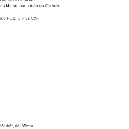
điều khoản thanh toán ưu đãi hơn.
thức FOB, CIF và C&F.
ội thất, dài 35mm.