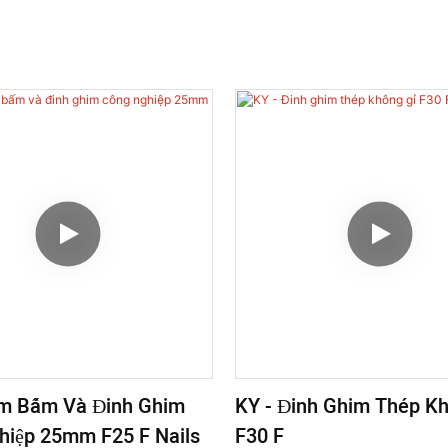
im Bấm Và Đinh Ghim
KY - Đinh Ghim Thép K
hiệp 25mm F25 F Nails
F30 F