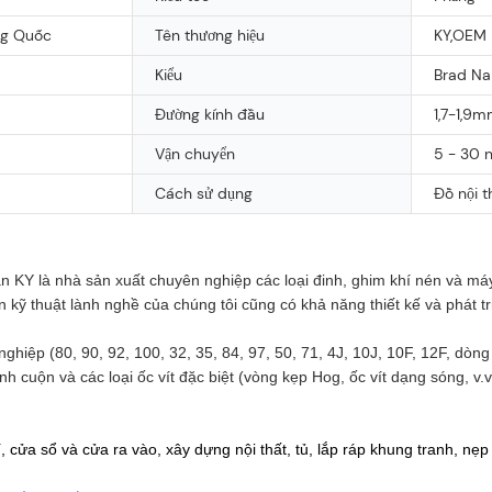
ng Quốc
Tên thương hiệu
KY,OEM
Kiểu
Brad Nai
Đường kính đầu
1,7-1,9
Vận chuyển
5 - 30 
Cách sử dụng
Đồ nội t
 là nhà sản xuất chuyên nghiệp các loại đinh, ghim khí nén và máy m
 kỹ thuật lành nghề của chúng tôi cũng có khả năng thiết kế và phát 
ệp (80, 90, 92, 100, 32, 35, 84, 97, 50, 71, 4J, 10J, 10F, 12F, dòng K
nh cuộn và các loại ốc vít đặc biệt (vòng kẹp Hog, ốc vít dạng sóng, 
, cửa sổ và cửa ra vào, xây dựng nội thất, tủ, lắp ráp khung tranh, nẹp