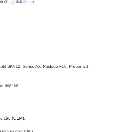
nh đồ nội thất 35mm
.
bold SKN12, Senco AX, Paslode F18, Prebena J
a thiết kế.
êu cầu (OEM).
sao vận đơn (B/L).