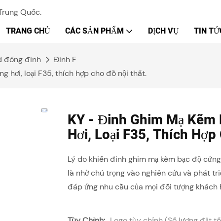
Trung Quốc.
TRANG CHỦ
CÁC SẢN PHẨM
DỊCH VỤ
TIN TỨ
d đóng đinh
Đinh F
hơi, loại F35, thích hợp cho đồ nội thất.
KY - Đinh Ghim Mạ Kẽm
Hơi, Loại F35, Thích Hợp
Lý do khiến đinh ghim mạ kẽm bạc độ cứng
là nhờ chú trọng vào nghiên cứu và phát tr
đáp ứng nhu cầu của mọi đối tượng khách h
Tùy Chỉnh:
Logo tùy chỉnh (Số lượng đặt tối