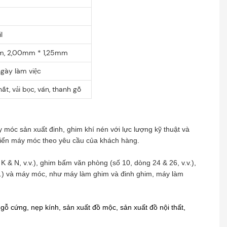
l
mm, 2,00mm * 1,25mm
ngày làm việc
hất, vải bọc, ván, thanh gỗ
óc sản xuất đinh, ghim khí nén với lực lượng kỹ thuật và
triển máy móc theo yêu cầu của khách hàng.
 & N, v.v.), ghim bấm văn phòng (số 10, dòng 24 & 26, v.v.),
v.v.) và máy móc, như máy làm ghim và đinh ghim, máy làm
 gỗ cứng, nẹp kính, sản xuất đồ mộc, sản xuất đồ nội thất,