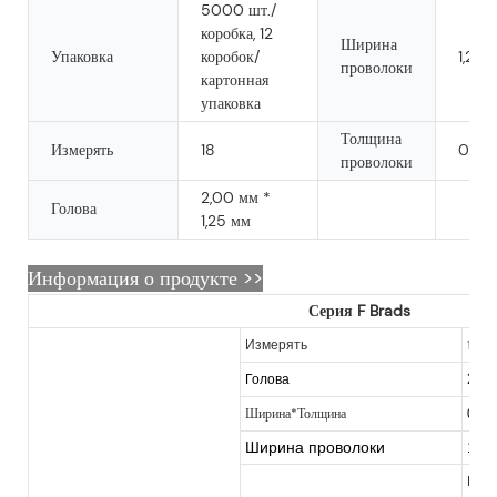
5000 шт./
коробка, 12
Ширина
Упаковка
коробок/
1,25 
проволоки
картонная
упаковка
Толщина
Измерять
18
0,98
проволоки
2,00 мм *
Голова
1,25 мм
Информация о продукте >>
Серия F Brads
18
Измерять
2,0
Голова
Ширина*Толщина
0,98
Ширина проволоки
1,2
В на