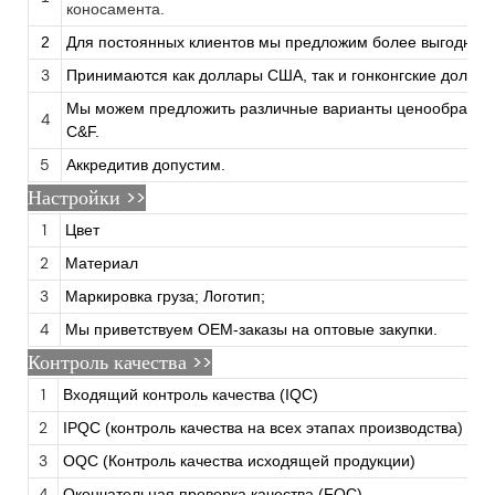
коносамента.
2
Для постоянных клиентов мы предложим более выгодные 
3
Принимаются как доллары США, так и гонконгские доллар
Мы можем предложить различные варианты ценообразова
4
C&F.
5
Аккредитив допустим.
Настройки
>>
1
Цвет
2
Материал
3
Маркировка груза; Логотип;
4
Мы приветствуем OEM-заказы на оптовые закупки.
Контроль качества >>
1
Входящий контроль качества (IQC)
2
IPQC (контроль качества на всех этапах производства)
3
OQC (Контроль качества исходящей продукции)
4
Окончательная проверка качества (FQC)