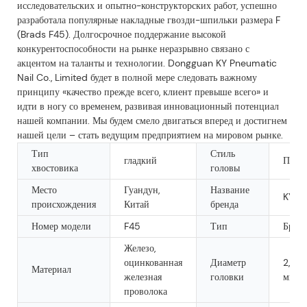
исследовательских и опытно-конструкторских работ, успешно
разработала популярные накладные гвозди-шпильки размера F
(Brads F45). Долгосрочное поддержание высокой
конкурентоспособности на рынке неразрывно связано с
акцентом на таланты и технологии. Dongguan KY Pneumatic
Nail Co., Limited будет в полной мере следовать важному
принципу «качество прежде всего, клиент превыше всего» и
идти в ногу со временем, развивая инновационный потенциал
нашей компании. Мы будем смело двигаться вперед и достигнем
нашей цели – стать ведущим предприятием на мировом рынке.
Тип
Стиль
гладкий
Плос
хвостовика
головы
Место
Гуандун,
Название
KY/M
происхождения
Китай
бренда
Номер модели
F45
Тип
Брэд 
Железо,
оцинкованная
Диаметр
2,0 м
Материал
железная
головки
мм
проволока