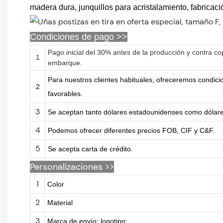
madera dura, junquillos para acristalamiento, fabricaci
Condiciones de pago >>
Pago inicial del 30% antes de la producción y contra co
1
embarque.
Para nuestros clientes habituales, ofreceremos condic
2
favorables.
3
Se aceptan tanto dólares estadounidenses como dólar
4
Podemos ofrecer diferentes precios FOB, CIF y C&F.
5
Se acepta carta de crédito.
Personalizaciones
>>
1
Color
2
Material
3
Marca de envío; logotipo;