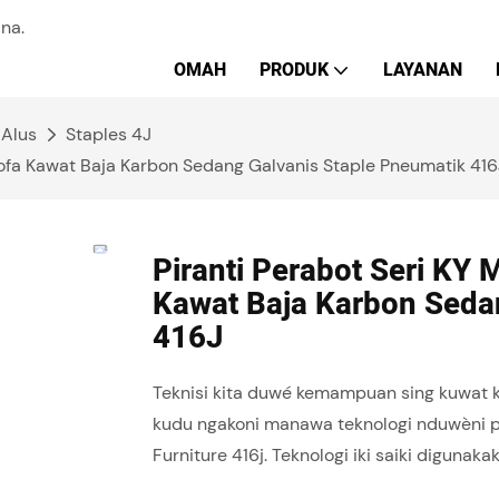
na.
OMAH
PRODUK
LAYANAN
 Alus
Staples 4J
Sofa Kawat Baja Karbon Sedang Galvanis Staple Pneumatik 416
Piranti Perabot Seri KY
Kawat Baja Karbon Seda
416J
Teknisi kita duwé kemampuan sing kuwat 
kudu ngakoni manawa teknologi nduwèni pe
Furniture 416j. Teknologi iki saiki diguna