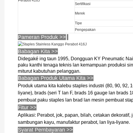
Sertifikasi
Merek
Tipe
Pengepakan
Pameran Produk >>
Babagan Kita >>
Didegaké ing taun 1995, Dongguan KY Pneumatic Nail 
paku kanthi tenaga teknis lan kemampuan produksi sing
miturut kabutuhan pelanggan.
Babagan Produk Utama Kita >>
Produk utama kita kalebu staples industri (80, 90, 92, 10
liyane), brads (seri T lan F, brads 16 gauge lan brads 
pembuat paku staples lan brad lan mesin pembuat staple
Fitur >>
Aplikasi: Perabot, jok, papan, bilah, cetakan dekoratif,
sambungan kayu, manufaktur perabot, lan liya-liyane.
Syarat Pembayaran >>