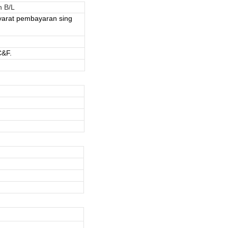
n B/L
yarat pembayaran sing
C&F.