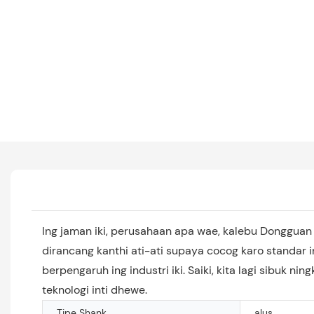
Ing jaman iki, perusahaan apa wae, kalebu Dongguan 
dirancang kanthi ati-ati supaya cocog karo standar i
berpengaruh ing industri iki. Saiki, kita lagi sibu
teknologi inti dhewe.
Tipe Shank
alus