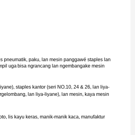
es pneumatik, paku, lan mesin panggawé staples lan
mpil uga
bisa ngrancang lan ngembangake mesin
liyane), staples kantor (seri NO.10, 24 & 26, lan liya-
ergelombang, lan liya-liyane), lan mesin, kaya mesin
 foto, lis kayu keras, manik-manik kaca, manufaktur