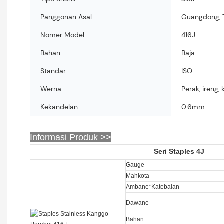
Panggonan Asal
Guangdong, 
Nomer Model
416J
Bahan
Baja
Standar
ISO
Werna
Perak, ireng, k
Kekandelan
0.6mm
Informasi Produk >>
Seri Staples 4J
Gauge
Mahkota
Ambane*Katebalan
Dawane
Bahan