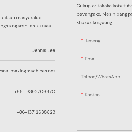
Cukup critakake kabutuha
bayangake. Mesin panggawe
 lapisan masyarakat
khusus langsung!
angsa ngarep lan sukses
Jeneng
Dennis Lee
Email
@nailmakingmachines.net
Telpon/whatsApp
+86-13392706870
Konten
+86-13712638623