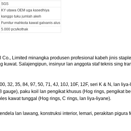
SGS
KY utawa OEM uga kasedhiya
kanggo tuku jumlah akeh
Furnitur mahkota kawat galvanis alus
5.000 pcs/kothak
Co., Limited minangka produsen profesional kabeh jinis stapl
 kuwat. Salajengipun, insinyur lan anggota staf teknis sing tra
0, 32, 35, 84, 97, 50, 71, 4J, 10J, 10F, 12F, seri K & N, lan liya-
18 gauge), paku koil lan pengikat khusus (Hog rings, pengikat b
s kawat tunggal (Hog rings, C rings, lan liya-liyane).
 jendela lan lawang, konstruksi interior, lemari, perakitan pigura