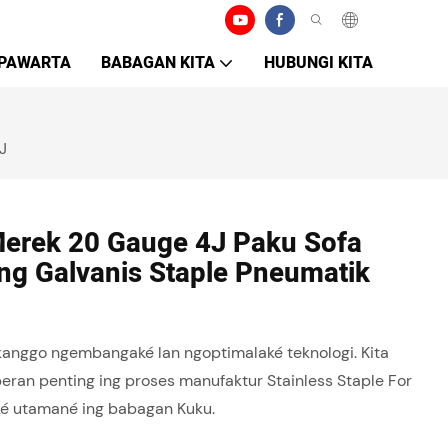
PAWARTA
BABAGAN KITA
HUBUNGI KITA
J
 Merek 20 Gauge 4J Paku Sofa
ng Galvanis Staple Pneumatik
kanggo ngembangaké lan ngoptimalaké teknologi. Kita
ran penting ing proses manufaktur Stainless Staple For
kaké utamané ing babagan Kuku.