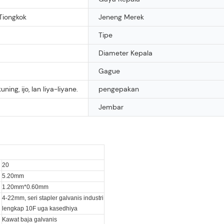
Tiongkok
Jeneng Merek
Tipe
Diameter Kepala
Gague
uning, ijo, lan liya-liyane.
pengepakan
Jembar
20
5.20mm
1.20mm*0.60mm
4-22mm, seri stapler galvanis industri
lengkap 10F uga kasedhiya
Kawat baja galvanis