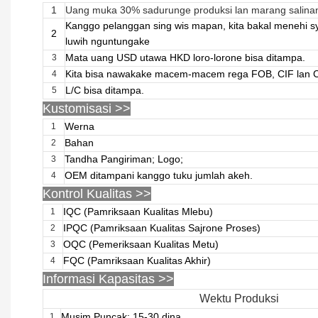
1
Uang muka 30% sadurunge produksi lan marang salina
Kanggo pelanggan sing wis mapan, kita bakal menehi s
2
luwih nguntungake
Mata uang USD utawa HKD loro-lorone bisa ditampa.
3
Kita bisa nawakake macem-macem rega FOB, CIF lan 
4
L/C bisa ditampa.
5
Kustomisasi
>>
Werna
1
Bahan
2
Tandha Pangiriman; Logo;
3
OEM ditampani kanggo tuku jumlah akeh.
4
Kontrol Kualitas >>
IQC (Pamriksaan Kualitas Mlebu)
1
IPQC (Pamriksaan Kualitas Sajrone Proses)
2
OQC (Pemeriksaan Kualitas Metu)
3
FQC (Pamriksaan Kualitas Akhir)
4
Informasi Kapasitas >>
Wektu Produksi
Musim Puncak: 15-30 dina
1