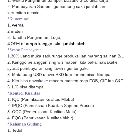
1. Wektu Pangiriman Sampel: biasane 3-10 dina kerja
2. Pambayaran Sampel: gumantung saka jumlah lan
kerumitan desain
*Kustomisasi
1. werna
2 materi
3. Tandha Pengiriman; Logo;
4.OEM ditampa kanggo tuku jumlah akeh.
*Syarat Pembayaran:
1.30% uang muka sadurunge produksi lan marang salinan B/L
2. Kanggo pelanggan sing wis mapan, kita bakal nawakake
syarat pembayaran sing luwih nguntungake
3. Mata uang USD utawa HKD loro-lorone bisa ditampa.
4. Kita bisa nawakake macem-macem rega FOB, CIF lan C&F.
5. L/C bisa ditampa.
*Kontrol Kualitas
1. IQC (Pamriksaan Kualitas Mlebu)
2. IPQC (Pamriksaan Kualitas Sajrone Proses)
3. OQC (Pemeriksaan Kualitas Metu)
4. FQC (Pamriksaan Kualitas Akhir)
*Kahanan Gudang
1. Teduh