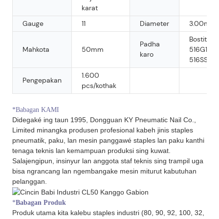
karat
Gauge
11
Diameter
3.00mm
Bostitch
Padha
Mahkota
50mm
516G100,
karo
516SS10
1.600
Pengepakan
pcs/kothak
*Babagan KAMI
Didegaké ing taun 1995, Dongguan KY Pneumatic Nail Co.,
Limited minangka produsen profesional kabeh jinis staples
pneumatik, paku, lan mesin panggawé staples lan paku kanthi
tenaga teknis lan kemampuan produksi sing kuwat.
Salajengipun, insinyur lan anggota staf teknis sing trampil uga
bisa ngrancang lan ngembangake mesin miturut kabutuhan
pelanggan.
*
Babagan Produk
Produk utama kita kalebu staples industri (80, 90, 92, 100, 32,