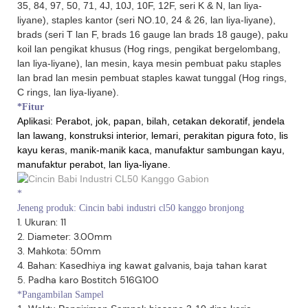
35, 84, 97, 50, 71, 4J, 10J, 10F, 12F, seri K & N, lan liya-
liyane), staples kantor (seri NO.10, 24 & 26, lan liya-liyane),
brads (seri T lan F, brads 16 gauge lan brads 18 gauge), paku
koil lan pengikat khusus (Hog rings, pengikat bergelombang,
lan liya-liyane), lan mesin, kaya mesin pembuat paku staples
lan brad lan mesin pembuat staples kawat tunggal (Hog rings,
C rings, lan liya-liyane).
*Fitur
Aplikasi: Perabot, jok, papan, bilah, cetakan dekoratif, jendela
lan lawang, konstruksi interior, lemari, perakitan pigura foto, lis
kayu keras, manik-manik kaca, manufaktur sambungan kayu,
manufaktur perabot, lan liya-liyane.
*
Jeneng produk: Cincin babi industri cl50 kanggo bronjong
1. Ukuran: 11
2. Diameter: 3.00mm
3. Mahkota: 50mm
4. Bahan: Kasedhiya ing kawat galvanis, baja tahan karat
5. Padha karo Bostitch 516G100
*Pangambilan Sampel