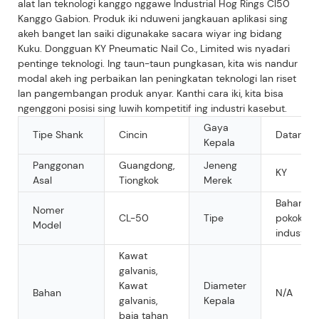
alat lan teknologi kanggo nggawe Industrial Hog Rings Cl50
Kanggo Gabion. Produk iki nduweni jangkauan aplikasi sing
akeh banget lan saiki digunakake sacara wiyar ing bidang
Kuku. Dongguan KY Pneumatic Nail Co., Limited wis nyadari
pentinge teknologi. Ing taun-taun pungkasan, kita wis nandur
modal akeh ing perbaikan lan peningkatan teknologi lan riset
lan pangembangan produk anyar. Kanthi cara iki, kita bisa
ngenggoni posisi sing luwih kompetitif ing industri kasebut.
Gaya
Tipe Shank
Cincin
Datar
Kepala
Panggonan
Guangdong,
Jeneng
KY
Asal
Tiongkok
Merek
Bahan
Nomer
CL-50
Tipe
pokok
Model
industri
Kawat
galvanis,
Kawat
Diameter
Bahan
N/A
galvanis,
Kepala
baja tahan