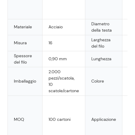
sca
sig
imb
Diametro
Materiale
Acciaio
N/
della testa
Larghezza
Misura
16
1,
del filo
Spessore
0,90 mm
Lunghezza
18
del filo
2.000
pezzi/scatola,
Arg
Imballaggio
Colore
10
ra
scatole/cartone
Per
chi
car
MOQ
100 cartoni
Applicazione
ond
nel
deg