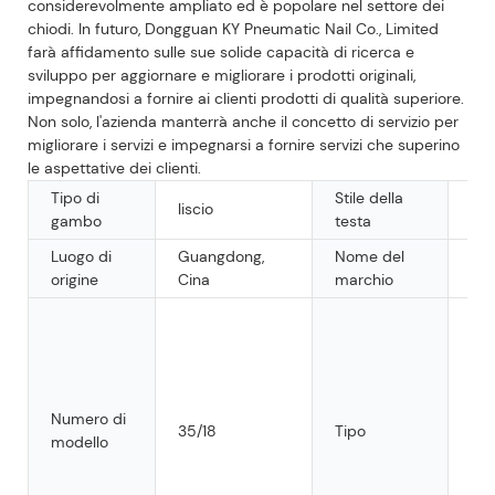
considerevolmente ampliato ed è popolare nel settore dei
chiodi. In futuro, Dongguan KY Pneumatic Nail Co., Limited
farà affidamento sulle sue solide capacità di ricerca e
sviluppo per aggiornare e migliorare i prodotti originali,
impegnandosi a fornire ai clienti prodotti di qualità superiore.
Non solo, l'azienda manterrà anche il concetto di servizio per
migliorare i servizi e impegnarsi a fornire servizi che superino
le aspettative dei clienti.
Tipo di
Stile della
liscio
Pia
gambo
testa
Luogo di
Guangdong,
Nome del
KY
origine
Cina
marchio
Pun
met
ser
pun
met
Numero di
35/18
Tipo
fot
modello
35/
Chi