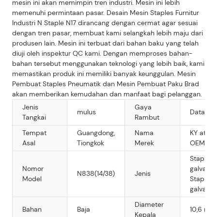
mesin ini akan memimpin tren industri. Mesin ini lebih
memenuhi permintaan pasar. Desain Mesin Staples Furnitur
Industri N Staple N17 dirancang dengan cermat agar sesuai
dengan tren pasar, membuat kami selangkah lebih maju dari
produsen lain. Mesin ini terbuat dari bahan baku yang telah
diuji oleh inspektur QC kami. Dengan memproses bahan-
bahan tersebut menggunakan teknologi yang lebih baik, kami
memastikan produk ini memiliki banyak keunggulan. Mesin
Pembuat Staples Pneumatik dan Mesin Pembuat Paku Brad
akan memberikan kemudahan dan manfaat bagi pelanggan.
Jenis
Gaya
mulus
Datar
Tangkai
Rambut
Tempat
Guangdong,
Nama
KY atau
Asal
Tiongkok
Merek
OEM
Staples
Nomor
galvanis,
N838(14/38)
Jenis
Model
Staples
galvanis
Diameter
Bahan
Baja
10,6 mm
Kepala