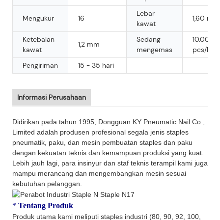
Lebar
Mengukur
16
1,60 mm
kawat
Ketebalan
Sedang
10.000
1,2 mm
kawat
mengemas
pcs/kart
Pengiriman
15 - 35 hari
Informasi Perusahaan
Didirikan pada tahun 1995, Dongguan KY Pneumatic Nail Co.,
Limited adalah produsen profesional segala jenis staples
pneumatik, paku, dan mesin pembuatan staples dan paku
dengan kekuatan teknis dan kemampuan produksi yang kuat.
Lebih jauh lagi, para insinyur dan staf teknis terampil kami juga
mampu merancang dan mengembangkan mesin sesuai
kebutuhan pelanggan.
*
Tentang Produk
Produk utama kami meliputi staples industri (80, 90, 92, 100,