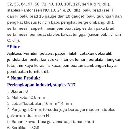
32, 35, 84, 97, 50, 71, 4J, 10J, 10F, 12F, seri K & N, dll.),
staples kantor (seri NO.10, 24 & 26, dll.), paku brad (seri T
dan F, paku brad 16 gauge dan 18 gauge), paku gulungan dan
pengikat khusus (cincin babi, pengikat bergelombang, dll.),
serta mesin, seperti mesin pembuat staples dan paku brad
serta mesin pembuat staples kawat tunggal (cincin babi, cincin
C, dll.).
*Fitur
Aplikasi: Furnitur, pelapis, papan, bilah, cetakan dekoratif,
jendela dan pintu, konstruksi interior, lemari, perakitan bingkai
foto, trim kayu keras, lis kaca, pembuatan sambungan kayu,
pembuatan furnitur, dll.
*
Nama Produk:
Perlengkapan industri, staples N17
1. Ukuran:16
2. Mahkota: 10,8 mm
3. Lebar*ketebalan: 1,6 mm*1,4 mm
4. Panjang: 50mm, tersedia juga berbagai macam staples
galvanis industri seri N.
5. Bahan: Kawat besi galvanis, baja tahan karat
6. Sertifikasi: SGS