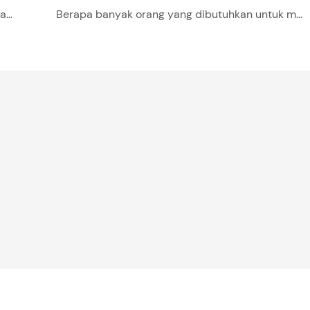
Apa perbedaan antara mesin pengumpan servo dan mesin hidrolik?
Berapa banyak orang yang dibutuhkan untuk menjalankan jalur produksi ini?