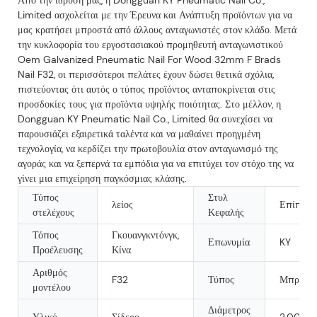
Limited ασχολείται με την Έρευνα και Ανάπτυξη προϊόντων για να
μας κρατήσει μπροστά από άλλους ανταγωνιστές στον κλάδο. Μετά
την κυκλοφορία του εργοστασιακού προμηθευτή ανταγωνιστικού
Oem Galvanized Pneumatic Nail For Wood 32mm F Brads
Nail F32, οι περισσότεροι πελάτες έχουν δώσει θετικά σχόλια,
πιστεύοντας ότι αυτός ο τύπος προϊόντος ανταποκρίνεται στις
προσδοκίες τους για προϊόντα υψηλής ποιότητας. Στο μέλλον, η
Dongguan KY Pneumatic Nail Co., Limited θα συνεχίσει να
παρουσιάζει εξαιρετικά ταλέντα και να μαθαίνει προηγμένη
τεχνολογία, να κερδίζει την πρωτοβουλία στον ανταγωνισμό της
αγοράς και να ξεπερνά τα εμπόδια για να επιτύχει τον στόχο της να
γίνει μια επιχείρηση παγκόσμιας κλάσης.
Τύπος
Στυλ
λείος
Επίπεδα
στελέχους
Κεφαλής
Τόπος
Γκουανγκντόνγκ,
Επωνυμία
KY
Προέλευσης
Κίνα
Αριθμός
F32
Τύπος
Μπραντ 
μοντέλου
Διάμετρος
Υλικό
Σίδερο
2,00mm