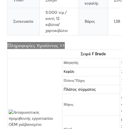
κεφαλής
5.000 τεμ./
κουτί, 12
Συσκευασία
Βάρος
1,38 κιλά
κιβώτια/
χαρτοκιβώτιο
Πληροφορίες προϊόντος >>
Σειρά F Brads
18
Μετρητής
2,00
Κεφάλι
Πλάτος*Πάχος
1,00
Πλάτος σύρματος
1,25
5 - 
Μήκος
σειρ
φινι
Γαλβ
χαλκ