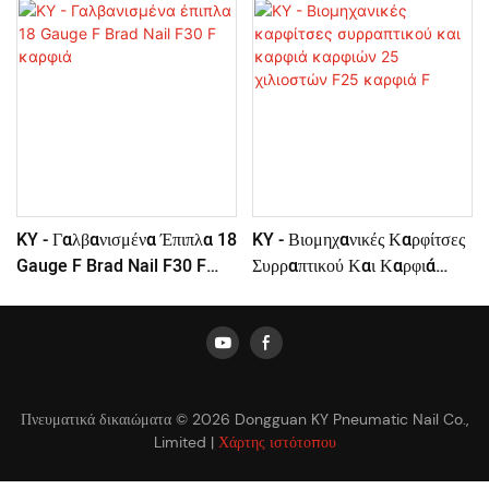
KY - Γαλβανισμένα Έπιπλα 18
KY - Βιομηχανικές Καρφίτσες
Gauge F Brad Nail F30 F
Συρραπτικού Και Καρφιά
Καρφιά
Καρφιών 25 Χιλιοστών F25
Καρφιά F
Πνευματικά δικαιώματα © 2026 Dongguan KY Pneumatic Nail Co.,
Limited |
Χάρτης ιστότοπου