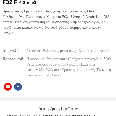
F32 F Καρφιά
Προμηθευτής Εργοστασίου Παραγωγής Ανταγωνιστικός Oem
Γαλβανισμένος Πνευματικός Καρφί για Ξύλο 32mm F Brads Nail F32
απαιτεί ευέλικτη κατασκευή και τεχνολογίες υψηλής τεχνολογίας. Το
προϊόν είναι κατάλληλο για ένα ευρύ φάσμα βιομηχανιών όπως τα
Καρφιά.
Αποστολή:
Express · Θαλάσσιες μεταφορές · Χερσαίες μεταφορές
Προσαρμογή:
Προσαρμοσμένο λογότυπο (Ελάχιστη παραγγελία: 500
σετ), Προσαρμοσμένη συσκευασία (Ελάχιστη
παραγγελία: 500 σετ), Γραφική προσαρμογή (Ελάχιστη
παραγγελία: 500 σετ)
Λεπτομέρειες Προϊόντων
Από την ίδρυσή μας, η Dongguan KY Pneumatic Nail Co.,