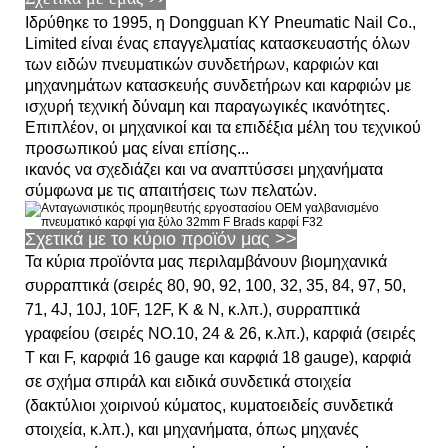
Ιδρύθηκε το 1995, η Dongguan KY Pneumatic Nail Co.,
Limited είναι ένας επαγγελματίας κατασκευαστής όλων
των ειδών πνευματικών συνδετήρων, καρφιών και
μηχανημάτων κατασκευής συνδετήρων και καρφιών με
ισχυρή τεχνική δύναμη και παραγωγικές ικανότητες.
Επιπλέον, οι μηχανικοί και τα επιδέξια μέλη του τεχνικού
προσωπικού μας είναι επίσης...
ικανός να σχεδιάζει και να αναπτύσσει μηχανήματα
σύμφωνα με τις απαιτήσεις των πελατών.
Σχετικά με το κύριο προϊόν μας >>
Τα κύρια προϊόντα μας περιλαμβάνουν βιομηχανικά
συρραπτικά (σειρές 80, 90, 92, 100, 32, 35, 84, 97, 50,
71, 4J, 10J, 10F, 12F, K & N, κ.λπ.), συρραπτικά
γραφείου (σειρές NO.10, 24 & 26, κ.λπ.), καρφιά (σειρές
T και F, καρφιά 16 gauge και καρφιά 18 gauge), καρφιά
σε σχήμα σπιράλ και ειδικά συνδετικά στοιχεία
(δακτύλιοι χοιρινού κύματος, κυματοειδείς συνδετικά
στοιχεία, κ.λπ.), και μηχανήματα, όπως μηχανές