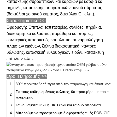
κατασκευής συρραπτικών και καρφιών με καρφιά και
μηχανές κατασκευής συρραπτικών μονού σύρματος
(δακτύλιοι χοιρινού κύματος, δακτύλιοι C, κ.λπ.).
Χαρακτηριστικά >>
Εφαρμογή: Έπιπλα, ταπετσαρίες, σανίδες, πηχάκια,
διακοσμητικά καλούπια, παράθυρα και πόρτες,
εσωτερικές κατασκευές, ντουλάπια, συναρμολόγηση
πλαισίων εικόνων, ξύλινα διακοσμητικά, χάντρες
υάλωσης, κατασκευή ξυλουργικών ειδών, κατασκευή
επίπλων κ.λπ.
Όροι Πληρωμής >>
1
30% προκαταβολή πριν από την παραγωγή και έναντι αντιγρ
Για τους καθιερωμένους πελάτες, θα προσφέρουμε πιο ευνοϊ
2
πληρωμής
3
Τα νομίσματα USD ή HKD είναι και τα δύο αποδεκτά.
4
Μπορούμε να προσφέρουμε διαφορετικές τιμές FOB, CIF και