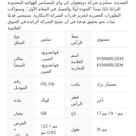
الشديدة. ستلتزم شركة دونغقوان كي واي للمسامير الهوائية المحدودة
التزامًا تامًا بمبدأ "الجودة أولًا والعميل في المقام الأول"، وستواكب
التطورات العصرية لتعزيز قدرات الشركة الابتكارية. سنمضي قدمًا
بثبات نحو تحقيق هدفنا في أن نصبح الشركة الرائدة في السوق
العالمية.
نمط
نوع
مستوي
سلس
الرأس
الساق
قوانغدونغ،
اسم
KY,MARS,OEM,
الصين،
مكان
العلامة
KY,MARS,OEM
قوانغدونغ،
المنشأ
التجارية
الصين
رقم
مسمار براد
يكتب
F15, F15
الموديل
قطر
آخر
فُولاَذ
مادة
الرأس
1.7 مم - 1.9 مم
تاج
GB
معيار
العرض
1.22 مم ×
15 مم
طول
×
0.92 مم
السماكة