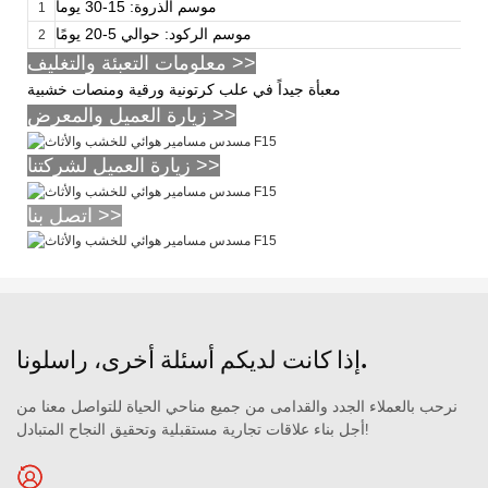
موسم الذروة: 15-30 يوماً
1
موسم الركود: حوالي 5-20 يومًا
2
معلومات التعبئة والتغليف >>
معبأة جيداً في علب كرتونية ورقية ومنصات خشبية
زيارة العميل والمعرض >>
زيارة العميل لشركتنا >>
اتصل بنا >>
إذا كانت لديكم أسئلة أخرى، راسلونا.
نرحب بالعملاء الجدد والقدامى من جميع مناحي الحياة للتواصل معنا من
أجل بناء علاقات تجارية مستقبلية وتحقيق النجاح المتبادل!