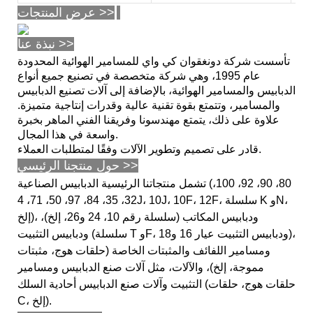
عرض المنتجات >>
نبذة عنا >>
تأسست شركة دونغقوان كي واي للمسامير الهوائية المحدودة
عام 1995، وهي شركة متخصصة في تصنيع جميع أنواع
الدبابيس والمسامير الهوائية، بالإضافة إلى آلات تصنيع الدبابيس
والمسامير، وتتمتع بقوة تقنية عالية وقدرات إنتاجية متميزة.
علاوة على ذلك، يتمتع مهندسونا وفريقنا الفني الماهر بخبرة
واسعة في هذا المجال.
قادر على تصميم وتطوير الآلات وفقًا لمتطلبات العملاء.
حول منتجنا الرئيسي >>
تشمل منتجاتنا الرئيسية الدبابيس الصناعية (80، 90، 92، 100،
32، 35، 84، 97، 50، 71، 4J، 10J، 10F، 12F، سلسلة K وN،
إلخ)، ودبابيس المكاتب (سلسلة رقم 10، 24 و26، إلخ)،
ودبابيس التثبيت (سلسلة T وF، ودبابيس التثبيت عيار 16 و18)،
ومسامير اللفائف والمثبتات الخاصة (حلقات هوج، مثبتات
مموجة، إلخ)، والآلات، مثل آلات صنع الدبابيس ومسامير
التثبيت وآلات صنع الدبابيس أحادية السلك (حلقات هوج، حلقات
C، إلخ).