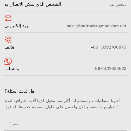
الشخص الذي يمكن الاتصال به
دينيس لي
بريد إلكتروني
sales@nailmakingmachines.net
هاتف
+86-13392706870
واتساب
+86-13712638623
هل لديك أسئلة؟
أخبرنا بمتطلباتك، وسنقدم لك أكثر مما تتخيل. لدينا آلات احترافية لصنع
الدبابيس، استفسر الآن واحصل على حلول مصممة خصيصًا لك فورًا!
اسم