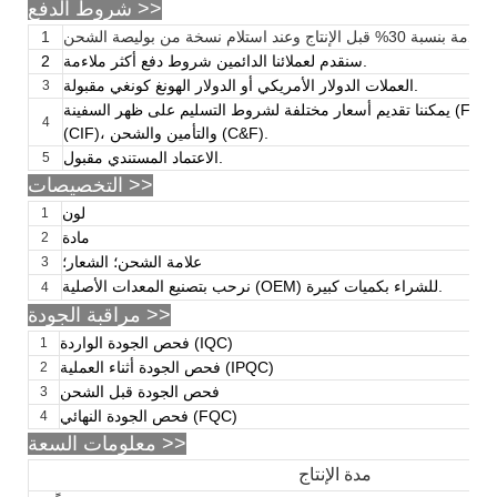
شروط الدفع >>
30% قبل الإنتاج وعند استلام نسخة من بوليصة الشحن
1
سنقدم لعملائنا الدائمين شروط دفع أكثر ملاءمة.
2
العملات الدولار الأمريكي أو الدولار الهونغ كونغي مقبولة.
3
يمكننا تقديم أسعار مختلفة لشروط التسليم على ظهر السفينة (FOB)، والتأمين والشحن
4
(CIF)، والتأمين والشحن (C&F).
الاعتماد المستندي مقبول.
5
>>
التخصيصات
لون
1
مادة
2
علامة الشحن؛ الشعار؛
3
نرحب بتصنيع المعدات الأصلية (OEM) للشراء بكميات كبيرة.
4
مراقبة الجودة >>
فحص الجودة الواردة (IQC)
1
فحص الجودة أثناء العملية (IPQC)
2
فحص الجودة قبل الشحن
3
فحص الجودة النهائي (FQC)
4
معلومات السعة >>
مدة الإنتاج