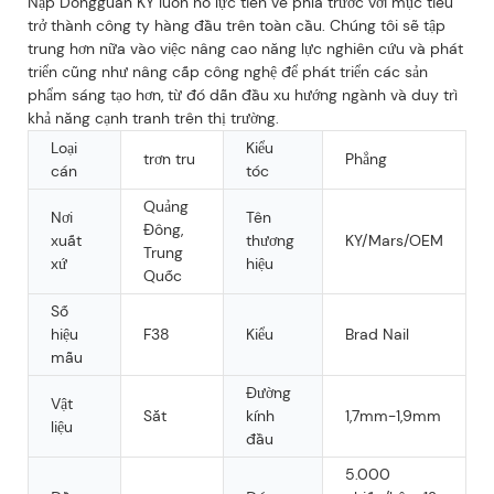
Nạp Dongguan KY luôn nỗ lực tiến về phía trước với mục tiêu
trở thành công ty hàng đầu trên toàn cầu. Chúng tôi sẽ tập
trung hơn nữa vào việc nâng cao năng lực nghiên cứu và phát
triển cũng như nâng cấp công nghệ để phát triển các sản
phẩm sáng tạo hơn, từ đó dẫn đầu xu hướng ngành và duy trì
khả năng cạnh tranh trên thị trường.
Loại
Kiểu
trơn tru
Phẳng
cán
tóc
Quảng
Nơi
Tên
Đông,
xuất
thương
KY/Mars/OEM
Trung
xứ
hiệu
Quốc
Số
hiệu
F38
Kiểu
Brad Nail
mẫu
Đường
Vật
Sắt
kính
1,7mm-1,9mm
liệu
đầu
5.000