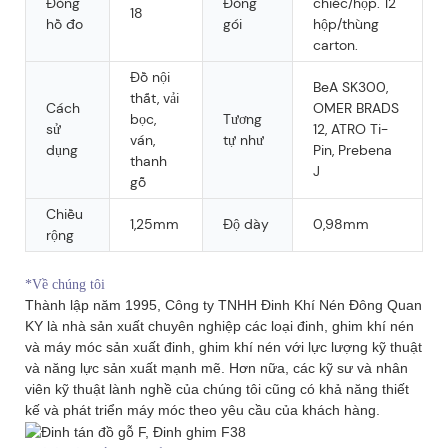
Đồng
Đóng
chiếc/hộp. 12
18
hồ đo
gói
hộp/thùng
carton.
Đồ nội
BeA SK300,
thất, vải
Cách
OMER BRADS
bọc,
Tương
sử
12, ATRO Ti-
ván,
tự như
dụng
Pin, Prebena
thanh
J
gỗ
Chiều
1,25mm
Độ dày
0,98mm
rộng
*Về chúng tôi
Thành lập năm 1995, Công ty TNHH Đinh Khí Nén Đông Quan
KY là nhà sản xuất chuyên nghiệp các loại đinh, ghim khí nén
và máy móc sản xuất đinh, ghim khí nén với lực lượng kỹ thuật
và năng lực sản xuất mạnh mẽ. Hơn nữa, các kỹ sư và nhân
viên kỹ thuật lành nghề của chúng tôi cũng có khả năng thiết
kế và phát triển máy móc theo yêu cầu của khách hàng.