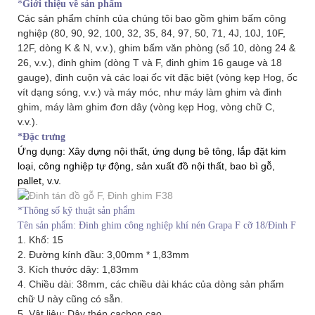
*
Giới thiệu về sản phẩm
Các sản phẩm chính của chúng tôi bao gồm ghim bấm công
nghiệp (80, 90, 92, 100, 32, 35, 84, 97, 50, 71, 4J, 10J, 10F,
12F, dòng K & N, v.v.), ghim bấm văn phòng (số 10, dòng 24 &
26, v.v.), đinh ghim (dòng T và F, đinh ghim 16 gauge và 18
gauge), đinh cuộn và các loại ốc vít đặc biệt (vòng kẹp Hog, ốc
vít dạng sóng, v.v.) và máy móc, như máy làm ghim và đinh
ghim, máy làm ghim đơn dây (vòng kẹp Hog, vòng chữ C,
v.v.).
*Đặc trưng
Ứng dụng: Xây dựng nội thất, ứng dụng bê tông, lắp đặt kim
loại, công nghiệp tự động, sản xuất đồ nội thất, bao bì gỗ,
pallet, v.v.
*Thông số kỹ thuật sản phẩm
Tên sản phẩm: Đinh ghim công nghiệp khí nén Grapa F cỡ 18/Đinh F
1. Khổ: 15
2. Đường kính đầu: 3,00mm * 1,83mm
3. Kích thước dây:
1,83mm
4. Chiều dài: 38mm, các chiều dài khác của dòng sản phẩm
chữ U này cũng có sẵn.
5. Vật liệu: Dây thép cacbon cao