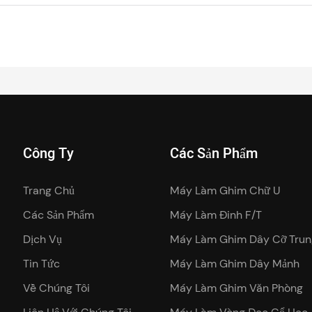
Công Ty
Các Sản Phẩm
Trang Chủ
Máy Làm Ghim Chữ U
Các Sản Phẩm
Máy Làm Đinh F/T
Dịch Vụ
Máy Làm Ghim Dây Cỡ Trun
Tin Tức
Máy Làm Ghim Dây Mảnh
Về Chúng Tôi
Máy Làm Ghim Văn Phòng