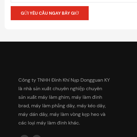
GỬI YÊU CẦU NGAY BÂY GIỜ
Công ty TNHH Đinh Khí Nạp Dongguan KY
là nhà sản xuất chuyên nghiệp chuyên
sản xuất máy làm ghim, máy làm đinh
brad, máy làm phẳng dây, máy kéo dây,
máy dán dây, máy làm vòng kẹp heo và
các loại máy làm đinh khác.