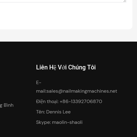
Liên Hệ Với Chúng Tôi
E-
mail:
sales@nailmakingmachines.net
Điện thoại: +86-13392706870
g Bình
Tên: Dennis Lee
Skype: maolin-shaoli