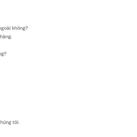
 ngoài không?
 hàng.
ng?
húng tôi.