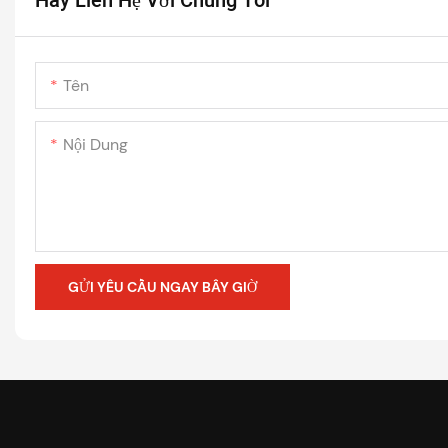
Hãy Liên Hệ Với Chúng Tôi
Tên
Nội Dung
GỬI YÊU CẦU NGAY BÂY GIỜ