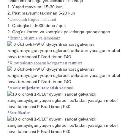
Ishlab chiqarishga yetakchilik qilish vaqti
1. Yuqori mavsum: 15-30 kun
2. Past mavsum: taxminan 5-20 kun
*Qadoqlash haqida ma'lumot
1. Qadoqlash: 5000 dona / quti
2. Qog'oz karton va kontrplak palletlariga qadoqlangan
*Bizning ofisimiz va jamoamiz
*Xitoy xalqaro apparat ko'rgazmasi rasmlari
*Asosiy
mijozlarni tarqatish xaritasi
*Sertifikatlar