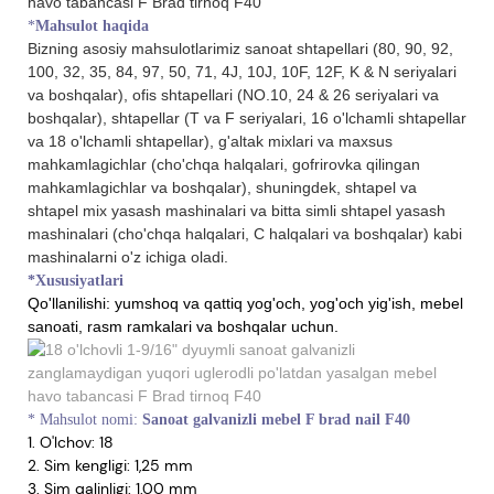
*
Mahsulot haqida
Bizning asosiy mahsulotlarimiz sanoat shtapellari (80, 90, 92,
100, 32, 35, 84, 97, 50, 71, 4J, 10J, 10F, 12F, K & N seriyalari
va boshqalar), ofis shtapellari (NO.10, 24 & 26 seriyalari va
boshqalar), shtapellar (T va F seriyalari, 16 o'lchamli shtapellar
va 18 o'lchamli shtapellar), g'altak mixlari va maxsus
mahkamlagichlar (cho'chqa halqalari, gofrirovka qilingan
mahkamlagichlar va boshqalar), shuningdek, shtapel va
shtapel mix yasash mashinalari va bitta simli shtapel yasash
mashinalari (cho'chqa halqalari, C halqalari va boshqalar) kabi
mashinalarni o'z ichiga oladi.
*Xususiyatlari
Qo'llanilishi:
yumshoq va qattiq yog'och, yog'och yig'ish, mebel
sanoati, rasm ramkalari va boshqalar uchun.
*
Mahsulot nomi:
Sanoat galvanizli mebel F brad nail F40
1. O'lchov: 18
2. Sim kengligi: 1,25 mm
3. Sim qalinligi: 1.00 mm