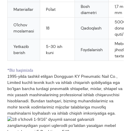
Bosh
1,7 mm-1
Materiallar
Po'lat
diametri
mm
5000
O'lchov
18
Qadoqlash
dona/qut
moslamasi
quti/kar
Mebel, 
Yetkazib
5-30 ish
Foydalanish
jihozlari,
berish
kuni
taxta
*Biz haqimizda
1995-yilda tashkil etilgan Dongguan KY Pneumatic Nail Co.,
Limited kuchli texnik kuch va ishlab chiqarish qobiliyatiga ega
bo'lgan barcha turdagi pnevmatik shtapellar, mixlar, shtapel va
mix yasash mashinalarining professional ishlab chiqaruvchisi
hisoblanadi. Bundan tashqari, bizning muhandislarimiz va
mohir texnik xodimlarimiz mijozlar talablariga muvofiq
mashinalarni loyihalash va ishlab chiqish imkoniyatiga ega.