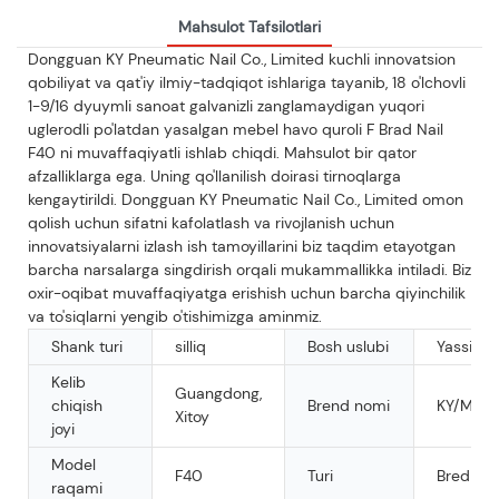
Mahsulot Tafsilotlari
Dongguan KY Pneumatic Nail Co., Limited kuchli innovatsion
qobiliyat va qat'iy ilmiy-tadqiqot ishlariga tayanib, 18 o'lchovli
1-9/16 dyuymli sanoat galvanizli zanglamaydigan yuqori
uglerodli po'latdan yasalgan mebel havo quroli F Brad Nail
F40 ni muvaffaqiyatli ishlab chiqdi. Mahsulot bir qator
afzalliklarga ega. Uning qo'llanilish doirasi tirnoqlarga
kengaytirildi. Dongguan KY Pneumatic Nail Co., Limited omon
qolish uchun sifatni kafolatlash va rivojlanish uchun
innovatsiyalarni izlash ish tamoyillarini biz taqdim etayotgan
barcha narsalarga singdirish orqali mukammallikka intiladi. Biz
oxir-oqibat muvaffaqiyatga erishish uchun barcha qiyinchilik
va to'siqlarni yengib o'tishimizga aminmiz.
Shank turi
silliq
Bosh uslubi
Yassi
Kelib
Guangdong,
chiqish
Brend nomi
KY/Mar
Xitoy
joyi
Model
F40
Turi
Bred Nai
raqami