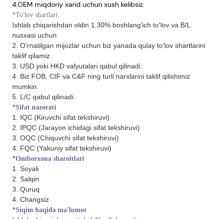
4.OEM miqdoriy xarid uchun xush kelibsiz.
*To'lov shartlari:
Ishlab chiqarishdan oldin 1.30% boshlang'ich to'lov va B/L
nusxasi uchun
2. O'rnatilgan mijozlar uchun biz yanada qulay to'lov shartlarini
taklif qilamiz
3. USD yoki HKD valyutalari qabul qilinadi.
4. Biz FOB, CIF va C&F ning turli narxlarini taklif qilishimiz
mumkin.
5. L/C qabul qilinadi.
*Sifat nazorati
1. IQC (Kiruvchi sifat tekshiruvi)
2. IPQC (Jarayon ichidagi sifat tekshiruvi)
3. OQC (Chiquvchi sifat tekshiruvi)
4. FQC (Yakuniy sifat tekshiruvi)
*Omborxona sharoitlari
1. Soyali
2. Salqin
3. Quruq
4. Changsiz
*Siqim haqida ma'lumot