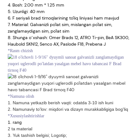
4. Bosh: 2.00 mm * 1.25 mm
5. Uzunligi: 40 mm
6. F seriyali brad tirnoqlarining to'liq liniyasi ham mavjud
7. Material: Galvanizli po'lat sim, mislangan po'lat sim,
zanglamaydigan sim, po'lat sim
8. Shunga oʻxshash: Omer Brads 12, ATRO Ti-pin, BeA SK300,
Haubold SKN12, Senco AX, Paslode F18, Prebena J
*Rasm chizish
*Namuna olish
1. Namuna yetkazib berish vaqti: odatda 3-10 ish kuni
2. Namunaviy to'lov: miqdori va dizayn murakkabligiga bog'liq
*Xususiylashtirishlar
1. rang
2 ta material
3. Yuk tashish belgisi; Logotip;