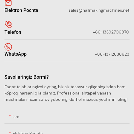
Elektron Pochta
sales@nailmakingmachines.net
Telefon
+86-13392706870
WhatsApp
+86-13712638623
Savollaringiz Bormi?
Faqat talablaringizni ayting, biz siz tasavvur qilganingizdan ham
ko'proq narsani qila olamiz. Professional shtapel yasash
mashinalari, hozir so'rov yuboring, darhol maxsus yechimni oling!
Ism
Elektron Pochta