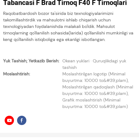
Tabancasi F Brad Tirnoq F40 F Tirnoqlari
Raqobatbardosh bozor ta'sirida biz texnologiyalarimizni
takomillashtirdik va mahsulotni ishlab chiqarish uchun
texnologiyadan foydalanishda malakali bo'ldik. Mahsulot
tirnoqlarning qo'llanilish sohasida(larida) qo'llanilishi mumkinligi va
keng qo'llanilish istiqboliga ega ekanligi isbotlangan.
Yuk Tashish; Yetkazib Berish:
Okean yuklari · Quruqlikdagi yuk
tashish
Moslashtirish:
Moslashtirilgan logotip (Minimal
buyurtma: 10000 to&#39;plam),
Moslashtirilgan qadoqlash (Minimal
buyurtma: 10000 to&#39;plam),
Grafik moslashtirish (Minimal
buyurtma: 10000 to&#39;plam)