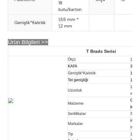
18
kutu/karton
1,55 mm *
Genişlik*Kalınlık
1,2 mm
Ürün Bilgileri >>
T Brads Serisi
Ölçü
16
KAFA
3,00 
Genişlik*Kalınlık
1,55 
Tel genişliği
1,55
16-64
Uzunluk
ve T t
Galvan
Malzeme
tel, p
Sertifikalar
SGS
KY ve
Markalar
mevcu
Tip
16 nu