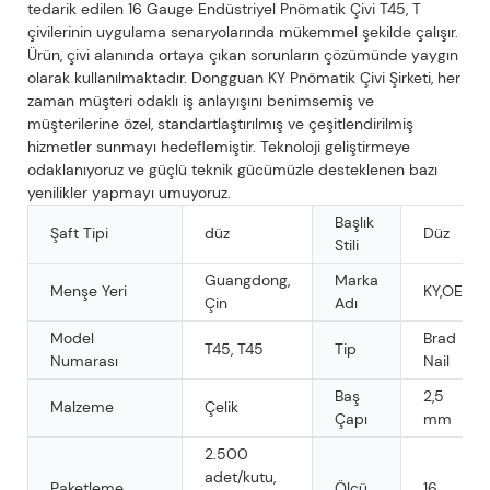
tedarik edilen 16 Gauge Endüstriyel Pnömatik Çivi T45, T
çivilerinin uygulama senaryolarında mükemmel şekilde çalışır.
Ürün, çivi alanında ortaya çıkan sorunların çözümünde yaygın
olarak kullanılmaktadır. Dongguan KY Pnömatik Çivi Şirketi, her
zaman müşteri odaklı iş anlayışını benimsemiş ve
müşterilerine özel, standartlaştırılmış ve çeşitlendirilmiş
hizmetler sunmayı hedeflemiştir. Teknoloji geliştirmeye
odaklanıyoruz ve güçlü teknik gücümüzle desteklenen bazı
yenilikler yapmayı umuyoruz.
Başlık
Şaft Tipi
düz
Düz
Stili
Guangdong,
Marka
Menşe Yeri
KY,OEM
Çin
Adı
Model
Brad
T45, T45
Tip
Numarası
Nail
Baş
2,5
Malzeme
Çelik
Çapı
mm
2.500
adet/kutu,
Paketleme
Ölçü
16