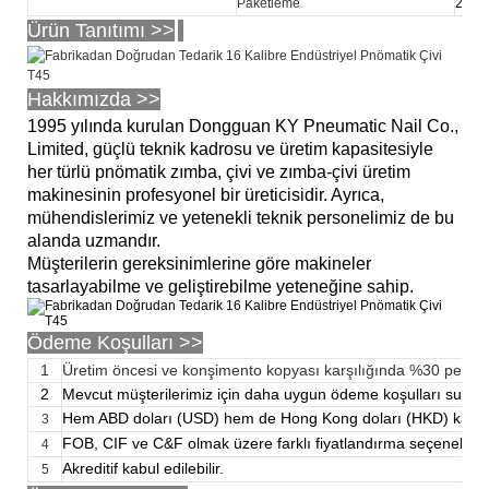
Paketleme
2.500
Ürün Tanıtımı >>
Hakkımızda >>
1995 yılında kurulan Dongguan KY Pneumatic Nail Co.,
Limited, güçlü teknik kadrosu ve üretim kapasitesiyle
her türlü pnömatik zımba, çivi ve zımba-çivi üretim
makinesinin profesyonel bir üreticisidir. Ayrıca,
mühendislerimiz ve yetenekli teknik personelimiz de bu
alanda uzmandır.
Müşterilerin gereksinimlerine göre makineler
tasarlayabilme ve geliştirebilme yeteneğine sahip.
Ödeme Koşulları >>
1
Üretim öncesi ve konşimento kopyası karşılığında %30 peşina
2
Mevcut müşterilerimiz için daha uygun ödeme koşulları sunac
Hem ABD doları (USD) hem de Hong Kong doları (HKD) kabul e
3
FOB, CIF ve C&F olmak üzere farklı fiyatlandırma seçenekleri 
4
Akreditif kabul edilebilir.
5