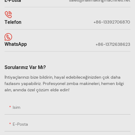
E-Posta
sales@nailmakingmachines.net
Telefon
+86-13392706870
WhatsApp
+86-13712638623
Sorularınız Var Mı?
İhtiyaçlarınızı bize bildirin, hayal edebileceğinizden çok daha
fazlasını yapabiliriz. Profesyonel zımba makineleri, hemen bilgi
alın, anında özel çözüm elde edin!
Isim
E-Posta