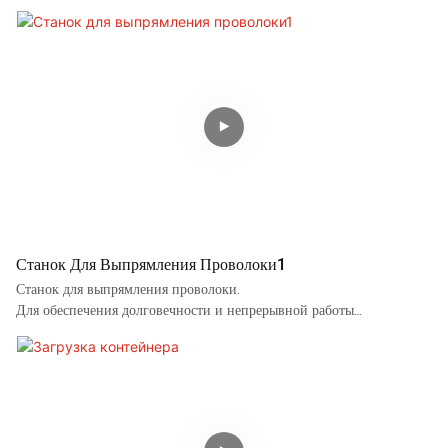
используется встроенный радиатор, регулирующий внутреннюю
температуру изделия и охлаждающий его при перегреве. Таким
образом, радиатор эффективно гарантирует непрерывную работу
изделия.
Станок Для Выпрямления Проволоки1
Станок для выпрямления проволоки.
Для обеспечения долговечности и непрерывной работы
используется встроенный радиатор, регулирующий внутреннюю
температуру изделия и охлаждающий его при перегреве. Таким
образом, радиатор эффективно гарантирует непрерывную работу
изделия.
Оптовая продажа станков для выпрямления проволоки по выгодной
цене в Кентукки. Мы имеем более чем 20-летний опыт в