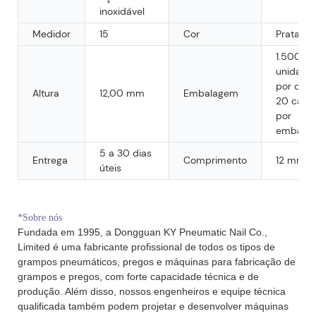
inoxidável
Medidor
15
Cor
Prata
1.500
unidade
por caixa
Altura
12,00 mm
Embalagem
20 caixa
por
embalag
5 a 30 dias
Entrega
Comprimento
12 mm
úteis
*Sobre nós
Fundada em 1995, a Dongguan KY Pneumatic Nail Co.,
Limited é uma fabricante profissional de todos os tipos de
grampos pneumáticos, pregos e máquinas para fabricação de
grampos e pregos, com forte capacidade técnica e de
produção. Além disso, nossos engenheiros e equipe técnica
qualificada também podem projetar e desenvolver máquinas