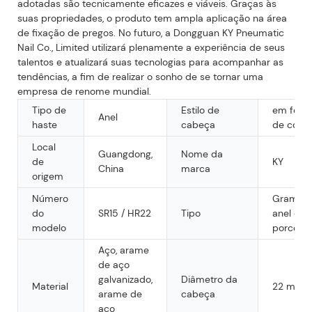
adotadas são tecnicamente eficazes e viáveis. Graças às
suas propriedades, o produto tem ampla aplicação na área
de fixação de pregos. No futuro, a Dongguan KY Pneumatic
Nail Co., Limited utilizará plenamente a experiência de seus
talentos e atualizará suas tecnologias para acompanhar as
tendências, a fim de realizar o sonho de se tornar uma
empresa de renome mundial.
Tipo de
Estilo de
em form
Anel
haste
cabeça
de conc
Local
Guangdong,
Nome da
de
KY
China
marca
origem
Número
Grampo
do
SR15 / HR22
Tipo
anel de
modelo
porco
Aço, arame
de aço
galvanizado,
Diâmetro da
Material
22 mm
arame de
cabeça
aço