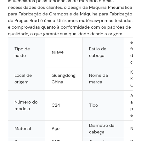
Influenciados pelas tendências de mercado e pelas
necessidades dos clientes, o design da Máquina Pneumática
para Fabricação de Grampos e da Máquina para Fabricação
de Pregos Brad é único. Utilizamos matérias-primas testadas
e comprovadas quanto à conformidade com os padrões de
qualidade, o que garante sua qualidade desde a origem.
em
Tipo de
Estilo de
form
suave
haste
cabeça
de
conc
KY,O
Local de
Guangdong,
Nome da
KY,
origem
China
marca
OEM
Anel 
Número do
anel
C24
Tipo
modelo
porc
elétr
Diâmetro da
Material
Aço
N/A
cabeça