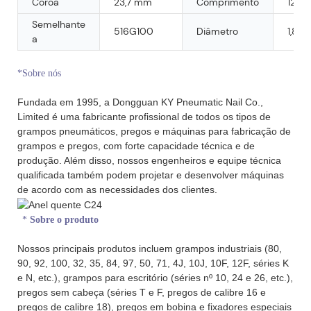
Coroa
23,7 mm
Comprimento
12 m
Semelhante
516G100
Diâmetro
1,8 
a
*Sobre nós
Fundada em 1995, a Dongguan KY Pneumatic Nail Co.,
Limited é uma fabricante profissional de todos os tipos de
grampos pneumáticos, pregos e máquinas para fabricação de
grampos e pregos, com forte capacidade técnica e de
produção. Além disso, nossos engenheiros e equipe técnica
qualificada também podem projetar e desenvolver máquinas
de acordo com as necessidades dos clientes.
*
Sobre o produto
Nossos principais produtos incluem grampos industriais (80,
90, 92, 100, 32, 35, 84, 97, 50, 71, 4J, 10J, 10F, 12F, séries K
e N, etc.), grampos para escritório (séries nº 10, 24 e 26, etc.),
pregos sem cabeça (séries T e F, pregos de calibre 16 e
pregos de calibre 18), pregos em bobina e fixadores especiais