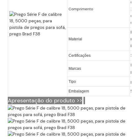
de p
Comprimento
18 e
disp
disp
Fio 
Material
reves
inoxi
Certificações
SGS
KY, 
Marcas
para
preg
Tipo
Embalagem
5.00
Apresentação do produto >>