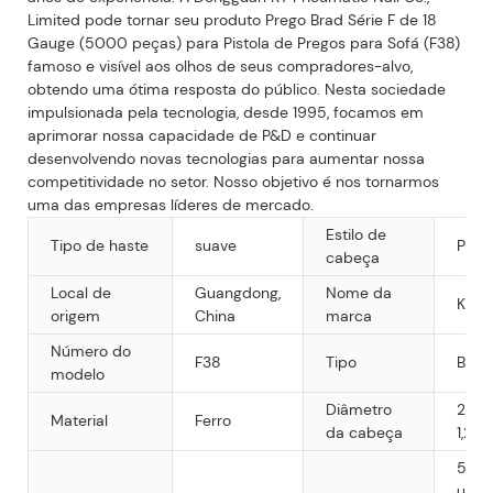
Limited pode tornar seu produto Prego Brad Série F de 18
Gauge (5000 peças) para Pistola de Pregos para Sofá (F38)
famoso e visível aos olhos de seus compradores-alvo,
obtendo uma ótima resposta do público. Nesta sociedade
impulsionada pela tecnologia, desde 1995, focamos em
aprimorar nossa capacidade de P&D e continuar
desenvolvendo novas tecnologias para aumentar nossa
competitividade no setor. Nosso objetivo é nos tornarmos
uma das empresas líderes de mercado.
Estilo de
Tipo de haste
suave
Plan
cabeça
Local de
Guangdong,
Nome da
KY
origem
China
marca
Número do
F38
Tipo
Brad 
modelo
Diâmetro
2,0 
Material
Ferro
da cabeça
1,25
5.00
unid