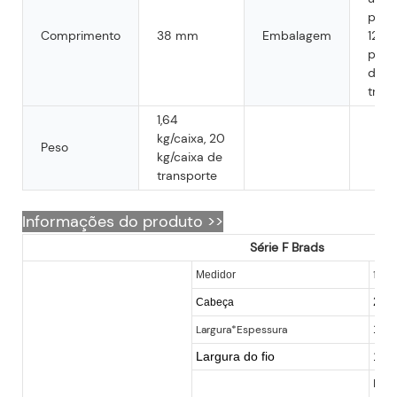
por c
Comprimento
38 mm
Embalagem
12 ca
por 
de
trans
1,64
kg/caixa, 20
Peso
kg/caixa de
transporte
Informações do produto >>
Série F Brads
18
Medidor
2,0
Cabeça
Largura*Espessura
1,00
Largura do fio
1,2
De 5