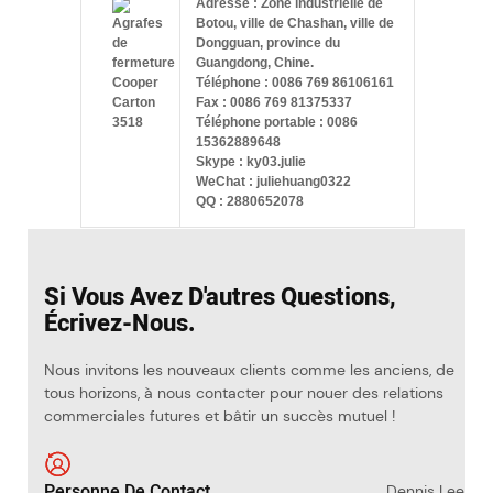
Adresse : Zone industrielle de
Botou, ville de Chashan, ville de
Dongguan, province du
Guangdong, Chine.
Téléphone : 0086 769 86106161
Fax : 0086 769 81375337
Téléphone portable : 0086
15362889648
Skype : ky03.julie
WeChat : juliehuang0322
QQ : 2880652078
Si Vous Avez D'autres Questions,
Écrivez-Nous.
Nous invitons les nouveaux clients comme les anciens, de
tous horizons, à nous contacter pour nouer des relations
commerciales futures et bâtir un succès mutuel !
Personne De Contact
Dennis Lee