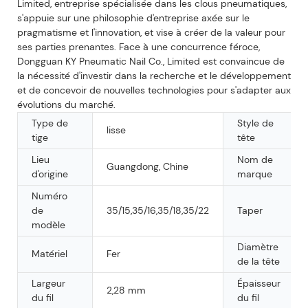
Limited, entreprise spécialisée dans les clous pneumatiques,
s'appuie sur une philosophie d'entreprise axée sur le
pragmatisme et l'innovation, et vise à créer de la valeur pour
ses parties prenantes. Face à une concurrence féroce,
Dongguan KY Pneumatic Nail Co., Limited est convaincue de
la nécessité d'investir dans la recherche et le développement
et de concevoir de nouvelles technologies pour s'adapter aux
évolutions du marché.
Type de
Style de
lisse
tige
tête
Lieu
Nom de
Guangdong, Chine
d'origine
marque
Numéro
de
35/15,35/16,35/18,35/22
Taper
modèle
Diamètre
Matériel
Fer
de la tête
Largeur
Épaisseur
2,28 mm
du fil
du fil