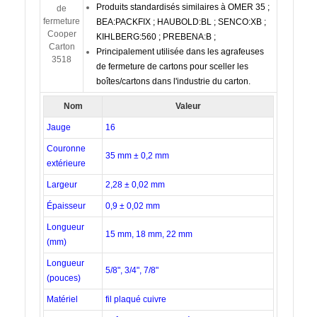
Produits standardisés similaires à OMER 35 ;
BEA:PACKFIX ; HAUBOLD:BL ; SENCO:XB ;
KIHLBERG:560 ; PREBENA:B ;
Principalement utilisée dans les agrafeuses
de fermeture de cartons pour sceller les
boîtes/cartons dans l'industrie du carton.
Nom
Valeur
Jauge
16
Couronne
35
mm ± 0,2 mm
extérieure
Largeur
2,28 ± 0,02 mm
Épaisseur
0,9 ± 0,02 mm
Longueur
15 mm, 18 mm, 22 mm
(mm)
Longueur
5/8", 3/4", 7/8"
(pouces)
Matériel
fil plaqué cuivre