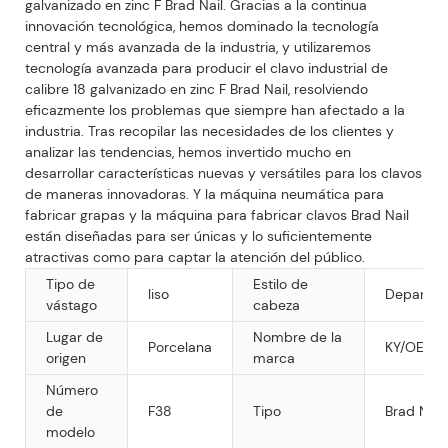
galvanizado en zinc F Brad Nail. Gracias a la continua
innovación tecnológica, hemos dominado la tecnología
central y más avanzada de la industria, y utilizaremos
tecnología avanzada para producir el clavo industrial de
calibre 18 galvanizado en zinc F Brad Nail, resolviendo
eficazmente los problemas que siempre han afectado a la
industria. Tras recopilar las necesidades de los clientes y
analizar las tendencias, hemos invertido mucho en
desarrollar características nuevas y versátiles para los clavos
de maneras innovadoras. Y la máquina neumática para
fabricar grapas y la máquina para fabricar clavos Brad Nail
están diseñadas para ser únicas y lo suficientemente
atractivas como para captar la atención del público.
Tipo de
Estilo de
liso
Departa
vástago
cabeza
Lugar de
Nombre de la
Porcelana
KY/OEM
origen
marca
Número
de
F38
Tipo
Brad Nail
modelo