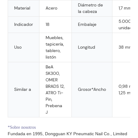
Diámetro de
Material
Acero
1,7 mm-1
la cabeza
5.000
Indicador
18
Embalaje
unidades/
Muebles,
tapicería,
Uso
Longitud
38 mm
tablero,
listón
BeA
SK300,
OMER
BRADS 12,
0,98 mm
Similar a
Grosor*Ancho
ATRO Ti-
1,25 mm
Pin,
Prebena
J
*Sobre nosotros
Fundada en 1995, Dongguan KY Pneumatic Nail Co., Limited