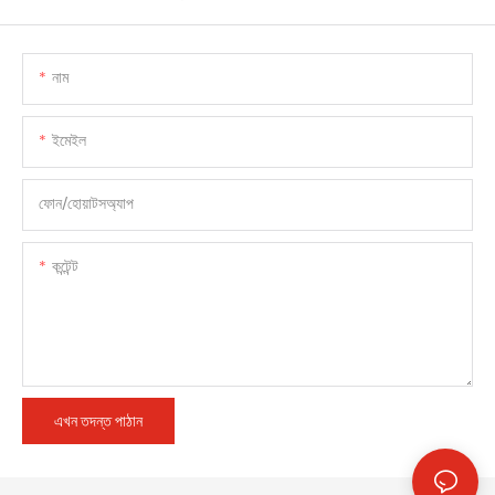
নাম
ইমেইল
ফোন/হোয়াটসঅ্যাপ
কন্টেন্ট
এখন তদন্ত পাঠান